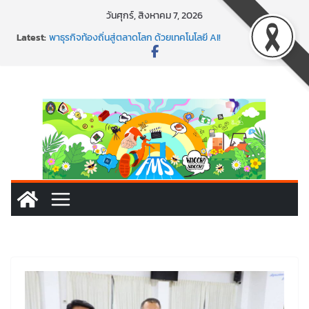
Skip
วันศุกร์, สิงหาคม 7, 2026
to
Latest:
พาธุรกิจท้องถิ่นสู่ตลาดโลก ด้วยเทคโนโลยี AI!
content
SMEs ยุคนี้ ถ้าไม่ใช้ AI ถือว่าพลาดมาก!
สร้าง VDO ก็ปัง แถมเขียนโค้ดสร้างแอปได้อีก! เรียนกับ
มรภ.เลย ได้สกิลทันสมัยแบบจัดเต็ม
นอกจากเทคโนโลยีจะล้ำ หัวใจคนทำธุรกิจก็ต้องสตรอง!
พร้อมลุยแล้ว! ปักหมุดโรดแมป AI อัปสกิลธุรกิจให้พุ่งทะยาน