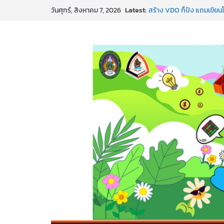
Latest:
สร้าง VDO ก็ปัง แถมเขียนโ
วันศุกร์, สิงหาคม 7, 2026
ทันสมัยแบบจัดเต็ม
นอกจากเทคโนโลยีจะล้ำ หัว
พร้อมลุยแล้ว! ปักหมุดโรดแม
พาธุรกิจท้องถิ่นสู่ตลาดโลก
SMEs ยุคนี้ ถ้าไม่ใช้ AI ถื