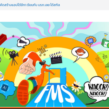
ค้ดสร้างแอปได้อีก! เรียนกับ มรภ.เลย ได้สกิล
ใจคนทำธุรกิจก็ต้องสตรอง!
ป AI อัปสกิลธุรกิจให้พุ่งทะยาน
 ด้วยเทคโนโลยี AI!
อว่าพลาดมาก!