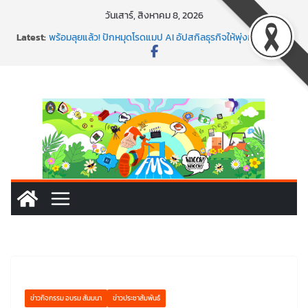
Skip
วันเสาร์, สิงหาคม 8, 2026
to
Latest:
พร้อมลุยแล้ว! ปักหมุดโรดแมป AI อัปสกิลธุรกิจให้พุ่งทะยาน
content
พาธุรกิจท้องถิ่นสู่ตลาดโลก ด้วยเทคโนโลยี AI!
SMEs ยุคนี้ ถ้าไม่ใช้ AI ถือว่าพลาดมาก!
สร้าง VDO ก็ปัง แถมเขียนโค้ดสร้างแอปได้อีก! เรียนกับ
มรภ.เลย ได้สกิลทันสมัยแบบจัดเต็ม
นอกจากเทคโนโลยีจะล้ำ หัวใจคนทำธุรกิจก็ต้องสตรอง!
ข่าวกิจกรรม อบรม สัมมนา
ข่าวประชาสัมพันธ์