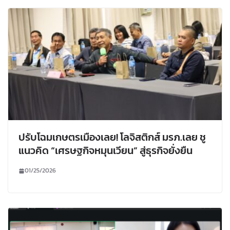
ปรับโฉมเกษตรเมืองเลย! โลจิสติกส์ มรภ.เลย ชู
แนวคิด “เศรษฐกิจหมุนเวียน” สู่ธุรกิจยั่งยืน
01/25/2026