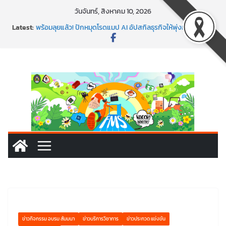
วันจันทร์, สิงหาคม 10, 2026
Latest:
พร้อมลุยแล้ว! ปักหมุดโรดแมป AI อัปสกิลธุรกิจให้พุ่งทะยาน
พาธุรกิจท้องถิ่นสู่ตลาดโลก ด้วยเทคโนโลยี AI!
SMEs ยุคนี้ ถ้าไม่ใช้ AI ถือว่าพลาดมาก!
สร้าง VDO ก็ปัง แถมเขียนโค้ดสร้างแอปได้อีก! เรียนกับ
มรภ.เลย ได้สกิลทันสมัยแบบจัดเต็ม
นอกจากเทคโนโลยีจะล้ำ หัวใจคนทำธุรกิจก็ต้องสตรอง!
ข่าวกิจกรรม อบรม สัมมนา
ข่าวบริการวิชาการ
ข่าวประกวด แข่งขัน