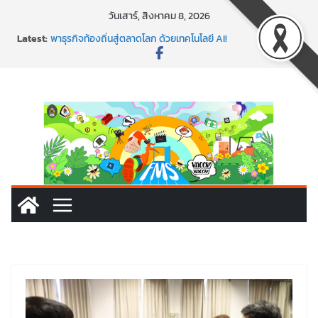
Skip
วันเสาร์, สิงหาคม 8, 2026
to
Latest:
พาธุรกิจท้องถิ่นสู่ตลาดโลก ด้วยเทคโนโลยี AI!
content
SMEs ยุคนี้ ถ้าไม่ใช้ AI ถือว่าพลาดมาก!
สร้าง VDO ก็ปัง แถมเขียนโค้ดสร้างแอปได้อีก! เรียนกับ
มรภ.เลย ได้สกิลทันสมัยแบบจัดเต็ม
นอกจากเทคโนโลยีจะล้ำ หัวใจคนทำธุรกิจก็ต้องสตรอง!
พร้อมลุยแล้ว! ปักหมุดโรดแมป AI อัปสกิลธุรกิจให้พุ่งทะยาน