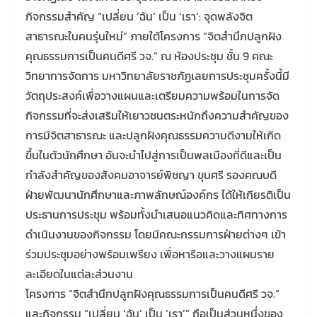
กิจกรรมสำคัญ “เปลี่ยน ‘ฉัน’ เป็น ‘เรา’: จุดพลังจิต
สาธารณะในคนรุ่นใหม่” ภายใต้โครงการ “จิตสำนึกปลูกฝัง
คุณธรรมการเป็นคนดีศรี วจ.” ณ ห้องประชุม ชั้น 9 คณะ
วิทยาการจัดการ มหาวิทยาลัยราชภัฏเลยการประชุมครั้งนี้มี
วัตถุประสงค์เพื่อวางแผนและเตรียมความพร้อมในการจัด
กิจกรรมที่จะส่งเสริมให้เยาวชนตระหนักถึงความสำคัญของ
การมีจิตสาธารณะ และปลูกฝังคุณธรรมความดีงามให้เกิด
ขึ้นในตัวนักศึกษา อันจะนำไปสู่การเป็นพลเมืองที่ดีและเป็น
กำลังสำคัญของสังคมอาจารย์พิชญา ขุนศรี รองคณบดี
ฝ่ายพัฒนานักศึกษาและภาพลักษณ์องค์กร ได้ให้เกียรติเป็น
ประธานการประชุม พร้อมทั้งนำเสนอแนวคิดและทิศทางการ
ดำเนินงานของกิจกรรม โดยมีคณะกรรมการฝ่ายต่างๆ เข้า
ร่วมประชุมอย่างพร้อมเพรียง เพื่อหารือและวางแผนราย
ละเอียดในแต่ละส่วนงาน
โครงการ “จิตสำนึกปลูกฝังคุณธรรมการเป็นคนดีศรี วจ.”
และกิจกรรม “เปลี่ยน ‘ฉัน’ เป็น ‘เรา’” ถือเป็นส่วนหนึ่งของ