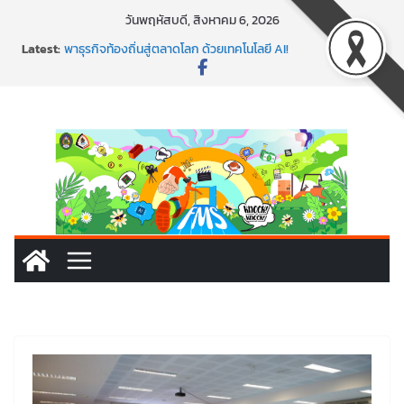
Skip
วันพฤหัสบดี, สิงหาคม 6, 2026
to
Latest:
พร้อมลุยแล้ว! ปักหมุดโรดแมป AI อัปสกิลธุรกิจให้พุ่งทะยาน
content
พาธุรกิจท้องถิ่นสู่ตลาดโลก ด้วยเทคโนโลยี AI!
SMEs ยุคนี้ ถ้าไม่ใช้ AI ถือว่าพลาดมาก!
สร้าง VDO ก็ปัง แถมเขียนโค้ดสร้างแอปได้อีก! เรียนกับ
มรภ.เลย ได้สกิลทันสมัยแบบจัดเต็ม
นอกจากเทคโนโลยีจะล้ำ หัวใจคนทำธุรกิจก็ต้องสตรอง!