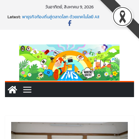
Skip
วันอาทิตย์, สิงหาคม 9, 2026
to
Latest:
พาธุรกิจท้องถิ่นสู่ตลาดโลก ด้วยเทคโนโลยี AI!
content
SMEs ยุคนี้ ถ้าไม่ใช้ AI ถือว่าพลาดมาก!
สร้าง VDO ก็ปัง แถมเขียนโค้ดสร้างแอปได้อีก! เรียนกับ
มรภ.เลย ได้สกิลทันสมัยแบบจัดเต็ม
นอกจากเทคโนโลยีจะล้ำ หัวใจคนทำธุรกิจก็ต้องสตรอง!
พร้อมลุยแล้ว! ปักหมุดโรดแมป AI อัปสกิลธุรกิจให้พุ่งทะยาน