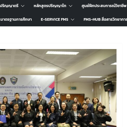
รปริญญาตรี
หลักสูตรปริญญาโท
ศูนย์ฝึกประสบการณ์วิชาชีพ
ะมาตรฐานการศึกษา
E-SERVICE FMS
FMS-HUB สื่อสารวิทยากา