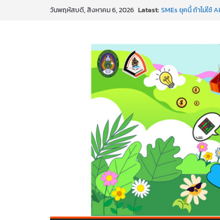
Skip
Latest:
SMEs ยุคนี้ ถ้าไม่ใช้ 
วันพฤหัสบดี, สิงหาคม 6, 2026
to
สร้าง VDO ก็ปัง แถมเ
ทันสมัยแบบจัดเต็ม
content
นอกจากเทคโนโลยีจะล้
พร้อมลุยแล้ว! ปักหมุ
พาธุรกิจท้องถิ่นสู่ตล