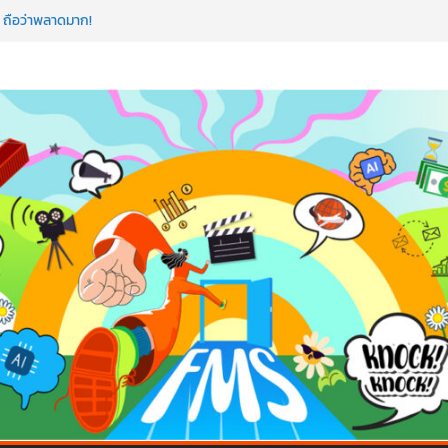
AI ถือว่าพลาดมาก!
ขียนโค้ดสร้างแอปได้อีก! เรียนกับ มรภ.เลย ได้สกิล
ำ หัวใจคนทำธุรกิจก็ต้องสตรอง!
ดโรดแมป AI อัปสกิลธุรกิจให้พุ่งทะยาน
าดโลก ด้วยเทคโนโลยี AI!