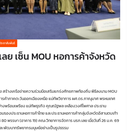
ประชาสัมพันธ์
.เลย เซ็น MOU หอการค้าจังหวัด
ลย สร้างเครือข่ายความร่วมมือเสริมแกร่งศักยภาพท้องถิ่น พิธีลงนาม MOU
อการค้าภาคตะวันออกเฉียงเหนือ แม่ทัพวิชาการ ผศ.ดร.ภาณุมาศ พรหมเทศ
ย่างพร้อมเพรียง แม่ทัพธุรกิจ คุณณัฐพล เหลืองวงศ์ไพศาล ประธาน
ร้อมรองประธานหอการค้าไทย และประธานหอการค้ากลุ่มจังหวัดอีสานตบเท้า
80 พรรษา (อาคาร 19) คณะวิทยาการจัดการ มรภ.เลย เมื่อวันที่ 26 ม.ค. 69
จและพัฒนาทรัพยากรมนุษย์อย่างเป็นรูปธรรม