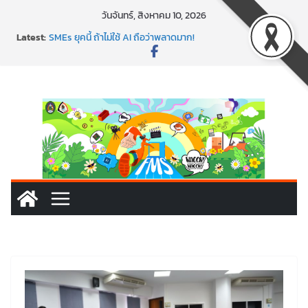
วันจันทร์, สิงหาคม 10, 2026
Latest:
พาธุรกิจท้องถิ่นสู่ตลาดโลก ด้วยเทคโนโลยี AI!
SMEs ยุคนี้ ถ้าไม่ใช้ AI ถือว่าพลาดมาก!
สร้าง VDO ก็ปัง แถมเขียนโค้ดสร้างแอปได้อีก! เรียนกับ
มรภ.เลย ได้สกิลทันสมัยแบบจัดเต็ม
นอกจากเทคโนโลยีจะล้ำ หัวใจคนทำธุรกิจก็ต้องสตรอง!
พร้อมลุยแล้ว! ปักหมุดโรดแมป AI อัปสกิลธุรกิจให้พุ่งทะยาน