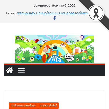
Skip
วันพฤหัสบดี, สิงหาคม 6, 2026
to
Latest:
พร้อมลุยแล้ว! ปักหมุดโรดแมป AI อัปสกิลธุรกิจให้พุ่งทะยาน
content
พาธุรกิจท้องถิ่นสู่ตลาดโลก ด้วยเทคโนโลยี AI!
SMEs ยุคนี้ ถ้าไม่ใช้ AI ถือว่าพลาดมาก!
สร้าง VDO ก็ปัง แถมเขียนโค้ดสร้างแอปได้อีก! เรียนกับ
มรภ.เลย ได้สกิลทันสมัยแบบจัดเต็ม
นอกจากเทคโนโลยีจะล้ำ หัวใจคนทำธุรกิจก็ต้องสตรอง!
ข่าวกิจกรรม อบรม สัมมนา
ข่าวประชาสัมพันธ์