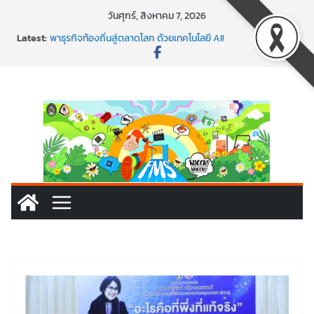
Skip
วันศุกร์, สิงหาคม 7, 2026
to
Latest:
พาธุรกิจท้องถิ่นสู่ตลาดโลก ด้วยเทคโนโลยี AI!
content
SMEs ยุคนี้ ถ้าไม่ใช้ AI ถือว่าพลาดมาก!
สร้าง VDO ก็ปัง แถมเขียนโค้ดสร้างแอปได้อีก! เรียนกับ
มรภ.เลย ได้สกิลทันสมัยแบบจัดเต็ม
นอกจากเทคโนโลยีจะล้ำ หัวใจคนทำธุรกิจก็ต้องสตรอง!
พร้อมลุยแล้ว! ปักหมุดโรดแมป AI อัปสกิลธุรกิจให้พุ่งทะยาน