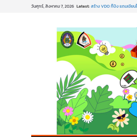
Skip
Latest:
สร้าง VDO ก็ปัง แถมเขียนโ
วันศุกร์, สิงหาคม 7, 2026
to
ทันสมัยแบบจัดเต็ม
นอกจากเทคโนโลยีจะล้ำ หัว
content
พร้อมลุยแล้ว! ปักหมุดโรดแม
พาธุรกิจท้องถิ่นสู่ตลาดโลก
SMEs ยุคนี้ ถ้าไม่ใช้ AI ถื