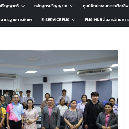
รปริญญาตรี
หลักสูตรปริญญาโท
ศูนย์ฝึกประสบการณ์วิชาชีพ
ะมาตรฐานการศึกษา
E-SERVICE FMS
FMS-HUB สื่อสารวิทยากา