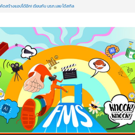
ค้ดสร้างแอปได้อีก! เรียนกับ มรภ.เลย ได้สกิล
ใจคนทำธุรกิจก็ต้องสตรอง!
ป AI อัปสกิลธุรกิจให้พุ่งทะยาน
 ด้วยเทคโนโลยี AI!
อว่าพลาดมาก!