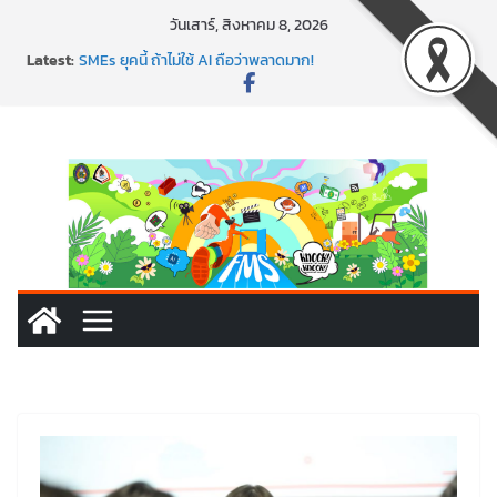
วันเสาร์, สิงหาคม 8, 2026
Latest:
พาธุรกิจท้องถิ่นสู่ตลาดโลก ด้วยเทคโนโลยี AI!
SMEs ยุคนี้ ถ้าไม่ใช้ AI ถือว่าพลาดมาก!
สร้าง VDO ก็ปัง แถมเขียนโค้ดสร้างแอปได้อีก! เรียนกับ
มรภ.เลย ได้สกิลทันสมัยแบบจัดเต็ม
นอกจากเทคโนโลยีจะล้ำ หัวใจคนทำธุรกิจก็ต้องสตรอง!
พร้อมลุยแล้ว! ปักหมุดโรดแมป AI อัปสกิลธุรกิจให้พุ่งทะยาน