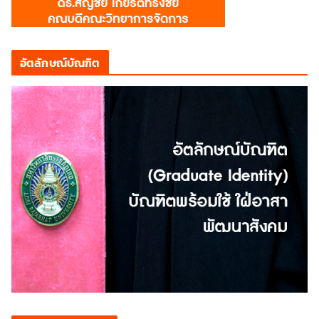
อัตลักษณ์บัณฑิต