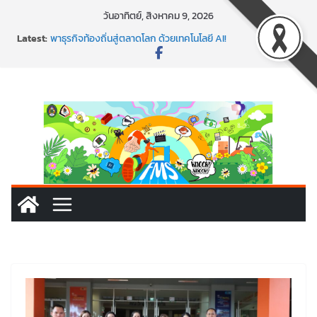
Skip
วันอาทิตย์, สิงหาคม 9, 2026
to
Latest:
พาธุรกิจท้องถิ่นสู่ตลาดโลก ด้วยเทคโนโลยี AI!
content
SMEs ยุคนี้ ถ้าไม่ใช้ AI ถือว่าพลาดมาก!
สร้าง VDO ก็ปัง แถมเขียนโค้ดสร้างแอปได้อีก! เรียนกับ
มรภ.เลย ได้สกิลทันสมัยแบบจัดเต็ม
นอกจากเทคโนโลยีจะล้ำ หัวใจคนทำธุรกิจก็ต้องสตรอง!
พร้อมลุยแล้ว! ปักหมุดโรดแมป AI อัปสกิลธุรกิจให้พุ่งทะยาน