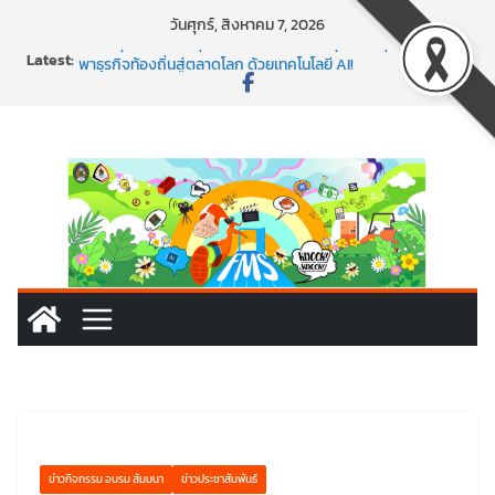
Skip
วันศุกร์, สิงหาคม 7, 2026
to
พร้อมลุยแล้ว! ปักหมุดโรดแมป AI อัปสกิลธุรกิจให้พุ่งทะยาน
Latest:
content
พาธุรกิจท้องถิ่นสู่ตลาดโลก ด้วยเทคโนโลยี AI!
SMEs ยุคนี้ ถ้าไม่ใช้ AI ถือว่าพลาดมาก!
สร้าง VDO ก็ปัง แถมเขียนโค้ดสร้างแอปได้อีก! เรียนกับ
มรภ.เลย ได้สกิลทันสมัยแบบจัดเต็ม
นอกจากเทคโนโลยีจะล้ำ หัวใจคนทำธุรกิจก็ต้องสตรอง!
ข่าวกิจกรรม อบรม สัมมนา
ข่าวประชาสัมพันธ์