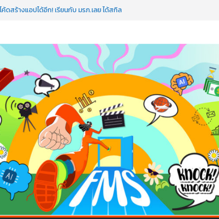
ค้ดสร้างแอปได้อีก! เรียนกับ มรภ.เลย ได้สกิล
วใจคนทำธุรกิจก็ต้องสตรอง!
มป AI อัปสกิลธุรกิจให้พุ่งทะยาน
 ด้วยเทคโนโลยี AI!
อว่าพลาดมาก!