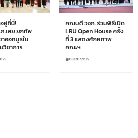
่ที่นี่!
คณบดี วจก. ร่วมพิธีเปิด
ภ.เลย ยกทัพ
LRU Open House ครั้ง
ชาออกบูธใน
ที่ 3 แสดงศักยภาพ
มวิชาการ
คณะฯ
2025
08/20/2025