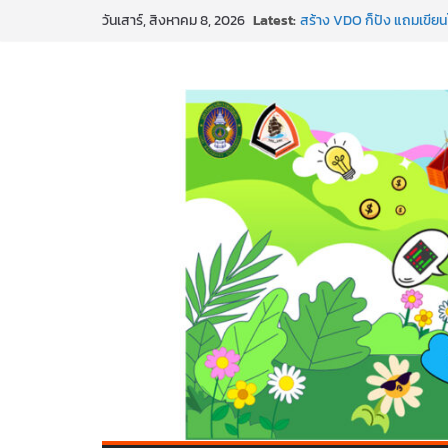
Skip
Latest:
สร้าง VDO ก็ปัง แถมเขียนโ
วันเสาร์, สิงหาคม 8, 2026
to
ทันสมัยแบบจัดเต็ม
นอกจากเทคโนโลยีจะล้ำ หั
content
พร้อมลุยแล้ว! ปักหมุดโรดแ
พาธุรกิจท้องถิ่นสู่ตลาดโลก
SMEs ยุคนี้ ถ้าไม่ใช้ AI ถื