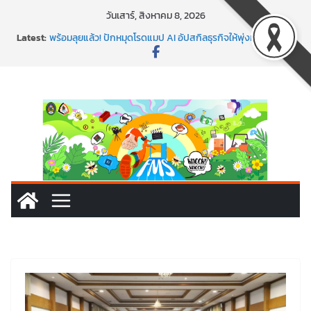
Skip
วันเสาร์, สิงหาคม 8, 2026
to
Latest:
พร้อมลุยแล้ว! ปักหมุดโรดแมป AI อัปสกิลธุรกิจให้พุ่งทะยาน
content
พาธุรกิจท้องถิ่นสู่ตลาดโลก ด้วยเทคโนโลยี AI!
SMEs ยุคนี้ ถ้าไม่ใช้ AI ถือว่าพลาดมาก!
สร้าง VDO ก็ปัง แถมเขียนโค้ดสร้างแอปได้อีก! เรียนกับ
มรภ.เลย ได้สกิลทันสมัยแบบจัดเต็ม
นอกจากเทคโนโลยีจะล้ำ หัวใจคนทำธุรกิจก็ต้องสตรอง!