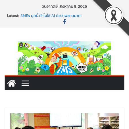
วันอาทิตย์, สิงหาคม 9, 2026
Latest:
SMEs ยุคนี้ ถ้าไม่ใช้ AI ถือว่าพลาดมาก!
สร้าง VDO ก็ปัง แถมเขียนโค้ดสร้างแอปได้อีก! เรียนกับ
มรภ.เลย ได้สกิลทันสมัยแบบจัดเต็ม
นอกจากเทคโนโลยีจะล้ำ หัวใจคนทำธุรกิจก็ต้องสตรอง!
พร้อมลุยแล้ว! ปักหมุดโรดแมป AI อัปสกิลธุรกิจให้พุ่งทะยาน
พาธุรกิจท้องถิ่นสู่ตลาดโลก ด้วยเทคโนโลยี AI!