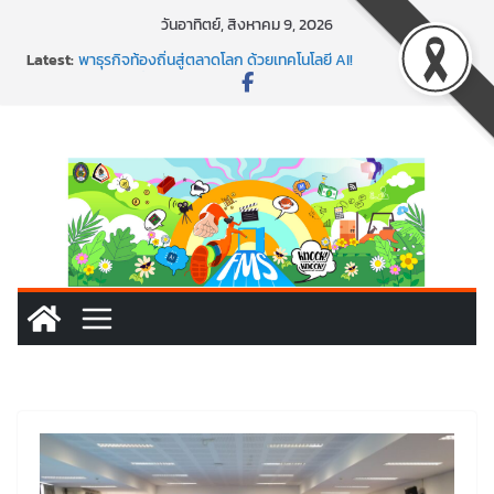
Skip
วันอาทิตย์, สิงหาคม 9, 2026
พร้อมลุยแล้ว! ปักหมุดโรดแมป AI อัปสกิลธุรกิจให้พุ่งทะยาน
to
Latest:
พาธุรกิจท้องถิ่นสู่ตลาดโลก ด้วยเทคโนโลยี AI!
content
SMEs ยุคนี้ ถ้าไม่ใช้ AI ถือว่าพลาดมาก!
สร้าง VDO ก็ปัง แถมเขียนโค้ดสร้างแอปได้อีก! เรียนกับ
มรภ.เลย ได้สกิลทันสมัยแบบจัดเต็ม
นอกจากเทคโนโลยีจะล้ำ หัวใจคนทำธุรกิจก็ต้องสตรอง!