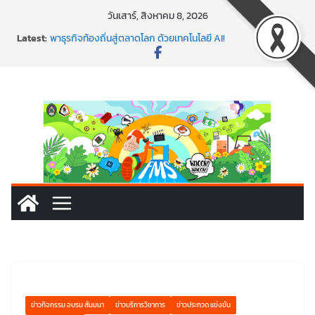
Skip
วันเสาร์, สิงหาคม 8, 2026
to
พร้อมลุยแล้ว! ปักหมุดโรดแมป AI อัปสกิลธุรกิจให้พุ่งทะยาน
Latest:
พาธุรกิจท้องถิ่นสู่ตลาดโลก ด้วยเทคโนโลยี AI!
content
SMEs ยุคนี้ ถ้าไม่ใช้ AI ถือว่าพลาดมาก!
สร้าง VDO ก็ปัง แถมเขียนโค้ดสร้างแอปได้อีก! เรียนกับ
มรภ.เลย ได้สกิลทันสมัยแบบจัดเต็ม
นอกจากเทคโนโลยีจะล้ำ หัวใจคนทำธุรกิจก็ต้องสตรอง!
ข่าวกิจกรรม อบรม สัมมนา
ข่าวบริการวิชาการ
ข่าวประกวด แข่งขัน