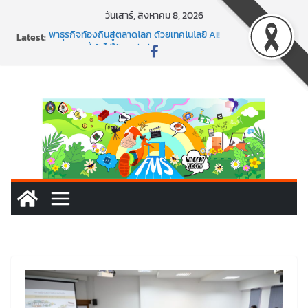
วันเสาร์, สิงหาคม 8, 2026
Latest:
พาธุรกิจท้องถิ่นสู่ตลาดโลก ด้วยเทคโนโลยี AI!
SMEs ยุคนี้ ถ้าไม่ใช้ AI ถือว่าพลาดมาก!
สร้าง VDO ก็ปัง แถมเขียนโค้ดสร้างแอปได้อีก! เรียนกับ
มรภ.เลย ได้สกิลทันสมัยแบบจัดเต็ม
นอกจากเทคโนโลยีจะล้ำ หัวใจคนทำธุรกิจก็ต้องสตรอง!
พร้อมลุยแล้ว! ปักหมุดโรดแมป AI อัปสกิลธุรกิจให้พุ่งทะยาน