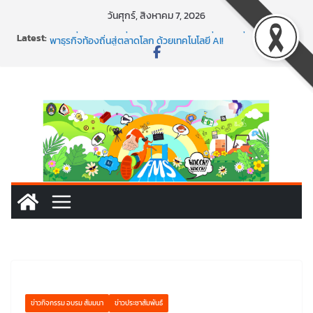
Skip
วันศุกร์, สิงหาคม 7, 2026
to
Latest:
พร้อมลุยแล้ว! ปักหมุดโรดแมป AI อัปสกิลธุรกิจให้พุ่งทะยาน
content
พาธุรกิจท้องถิ่นสู่ตลาดโลก ด้วยเทคโนโลยี AI!
SMEs ยุคนี้ ถ้าไม่ใช้ AI ถือว่าพลาดมาก!
สร้าง VDO ก็ปัง แถมเขียนโค้ดสร้างแอปได้อีก! เรียนกับ
มรภ.เลย ได้สกิลทันสมัยแบบจัดเต็ม
นอกจากเทคโนโลยีจะล้ำ หัวใจคนทำธุรกิจก็ต้องสตรอง!
ข่าวกิจกรรม อบรม สัมมนา
ข่าวประชาสัมพันธ์