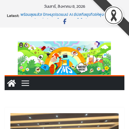
Skip
วันเสาร์, สิงหาคม 8, 2026
to
Latest:
พร้อมลุยแล้ว! ปักหมุดโรดแมป AI อัปสกิลธุรกิจให้พุ่งทะยาน
content
พาธุรกิจท้องถิ่นสู่ตลาดโลก ด้วยเทคโนโลยี AI!
SMEs ยุคนี้ ถ้าไม่ใช้ AI ถือว่าพลาดมาก!
สร้าง VDO ก็ปัง แถมเขียนโค้ดสร้างแอปได้อีก! เรียนกับ
มรภ.เลย ได้สกิลทันสมัยแบบจัดเต็ม
นอกจากเทคโนโลยีจะล้ำ หัวใจคนทำธุรกิจก็ต้องสตรอง!