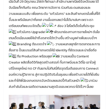
เมื่อวันที่ 29 มิถุนายน 2569 ที่ผ่านมา สำนักงานพาณิชย์จังหวัดเลย ได้
จับมือแท็กทีมกับ คณะวิทยาการจัดการ ร่วมกันระดมสมองและ
วางแผนแบบสับ เพื่อยกระดับ “แก้วมังกร” และสินค้าเกษตรในพื้นที่ให้
จึ้งและพรีเมียมกว่าที่เคย! งานนี้บอกเลยว่าไม่ได้มาเล่นๆ เพราะเรา
เตรียมขนทัพแบบจัดเต็ม
ส่อง 3 ไฮไลต์เด็ดในที่ประชุม:
แก้วมังกร Upgrade!
พัฒนาช่องทางการขายใหม่ๆ ดันไอ
เทมเด็ดเมืองเลยให้เข้าถึงตลาดได้กว้างขึ้น สร้างมูลค่าเพิ่มแบบฉ่ำๆ
Branding ต้องจดจำ!
วางแผนกลยุทธ์การตลาดและการ
สื่อสาร ปั้นแบรนด์สินค้าเกษตรให้มี Identity ที่ชัดเจนและน่าเชื่อถือ
ทีม Production พร้อมลุย!
วางแผนปั้น Content
Creator ผลิตสื่อดิจิทัลสุดสร้างสรรค์ ทั้งภาพนิ่งและวิดีโอ เอาใจผู้
บริโภคยุคใหม่ กด CF กันแทบไม่ทัน!นี่คือจุดเริ่มต้นของการ Connect
องค์ความรู้วิชาการ สู่การปฏิบัติจริงในชุมชน เพื่อสร้างรายได้ที่ยั่งยืน
และทำให้พี่น้องเกษตรกรจังหวัดเลยแฮปปี้กันถ้วนหน้า
มาร่วม
ส่งกำลังใจและรอติดตามผลงานสุดปังของพวกเราได้เร็วๆ นี้เลย