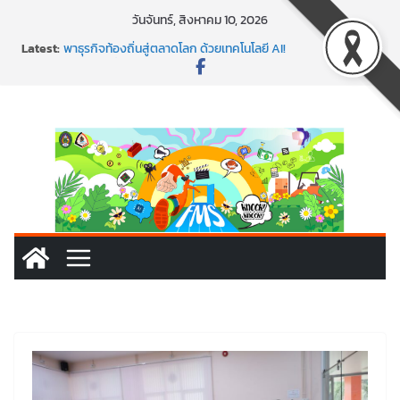
Skip
วันจันทร์, สิงหาคม 10, 2026
to
Latest:
พาธุรกิจท้องถิ่นสู่ตลาดโลก ด้วยเทคโนโลยี AI!
content
SMEs ยุคนี้ ถ้าไม่ใช้ AI ถือว่าพลาดมาก!
สร้าง VDO ก็ปัง แถมเขียนโค้ดสร้างแอปได้อีก! เรียนกับ
มรภ.เลย ได้สกิลทันสมัยแบบจัดเต็ม
นอกจากเทคโนโลยีจะล้ำ หัวใจคนทำธุรกิจก็ต้องสตรอง!
พร้อมลุยแล้ว! ปักหมุดโรดแมป AI อัปสกิลธุรกิจให้พุ่งทะยาน