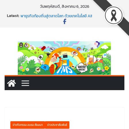
วันพฤหัสบดี, สิงหาคม 6, 2026
Latest:
พร้อมลุยแล้ว! ปักหมุดโรดแมป AI อัปสกิลธุรกิจให้พุ่งทะยาน
พาธุรกิจท้องถิ่นสู่ตลาดโลก ด้วยเทคโนโลยี AI!
SMEs ยุคนี้ ถ้าไม่ใช้ AI ถือว่าพลาดมาก!
สร้าง VDO ก็ปัง แถมเขียนโค้ดสร้างแอปได้อีก! เรียนกับ
มรภ.เลย ได้สกิลทันสมัยแบบจัดเต็ม
นอกจากเทคโนโลยีจะล้ำ หัวใจคนทำธุรกิจก็ต้องสตรอง!
ข่าวกิจกรรม อบรม สัมมนา
ข่าวประชาสัมพันธ์