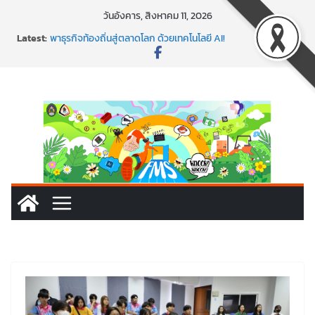
Skip
วันอังคาร, สิงหาคม 11, 2026
to
Latest:
พาธุรกิจท้องถิ่นสู่ตลาดโลก ด้วยเทคโนโลยี AI!
content
SMEs ยุคนี้ ถ้าไม่ใช้ AI ถือว่าพลาดมาก!
สร้าง VDO ก็ปัง แถมเขียนโค้ดสร้างแอปได้อีก! เรียนกับ
มรภ.เลย ได้สกิลทันสมัยแบบจัดเต็ม
นอกจากเทคโนโลยีจะล้ำ หัวใจคนทำธุรกิจก็ต้องสตรอง!
พร้อมลุยแล้ว! ปักหมุดโรดแมป AI อัปสกิลธุรกิจให้พุ่งทะยาน