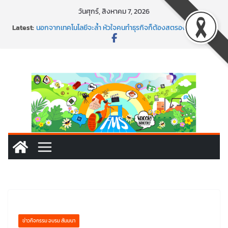
Skip
วันศุกร์, สิงหาคม 7, 2026
to
สร้าง VDO ก็ปัง แถมเขียนโค้ดสร้างแอปได้อีก! เรียนกับ
Latest:
มรภ.เลย ได้สกิลทันสมัยแบบจัดเต็ม
content
นอกจากเทคโนโลยีจะล้ำ หัวใจคนทำธุรกิจก็ต้องสตรอง!
พร้อมลุยแล้ว! ปักหมุดโรดแมป AI อัปสกิลธุรกิจให้พุ่งทะยาน
พาธุรกิจท้องถิ่นสู่ตลาดโลก ด้วยเทคโนโลยี AI!
SMEs ยุคนี้ ถ้าไม่ใช้ AI ถือว่าพลาดมาก!
ข่าวกิจกรรม อบรม สัมมนา