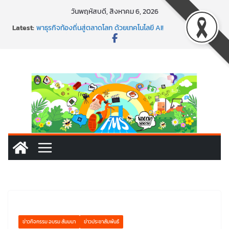
Skip
วันพฤหัสบดี, สิงหาคม 6, 2026
to
Latest:
พาธุรกิจท้องถิ่นสู่ตลาดโลก ด้วยเทคโนโลยี AI!
content
SMEs ยุคนี้ ถ้าไม่ใช้ AI ถือว่าพลาดมาก!
สร้าง VDO ก็ปัง แถมเขียนโค้ดสร้างแอปได้อีก! เรียนกับ
มรภ.เลย ได้สกิลทันสมัยแบบจัดเต็ม
นอกจากเทคโนโลยีจะล้ำ หัวใจคนทำธุรกิจก็ต้องสตรอง!
พร้อมลุยแล้ว! ปักหมุดโรดแมป AI อัปสกิลธุรกิจให้พุ่งทะยาน
ข่าวกิจกรรม อบรม สัมมนา
ข่าวประชาสัมพันธ์