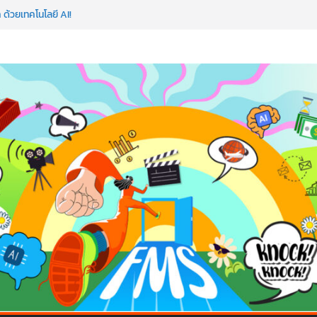
มป AI อัปสกิลธุรกิจให้พุ่งทะยาน
 ด้วยเทคโนโลยี AI!
อว่าพลาดมาก!
ค้ดสร้างแอปได้อีก! เรียนกับ มรภ.เลย ได้สกิล
วใจคนทำธุรกิจก็ต้องสตรอง!