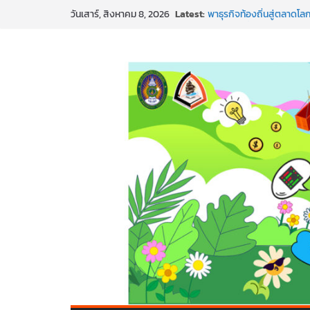
พร้อมลุยแล้ว! ปักหมุดโรดแ
Skip
Latest:
วันเสาร์, สิงหาคม 8, 2026
พาธุรกิจท้องถิ่นสู่ตลาดโลก
to
SMEs ยุคนี้ ถ้าไม่ใช้ AI ถื
สร้าง VDO ก็ปัง แถมเขียนโ
content
ทันสมัยแบบจัดเต็ม
นอกจากเทคโนโลยีจะล้ำ หั