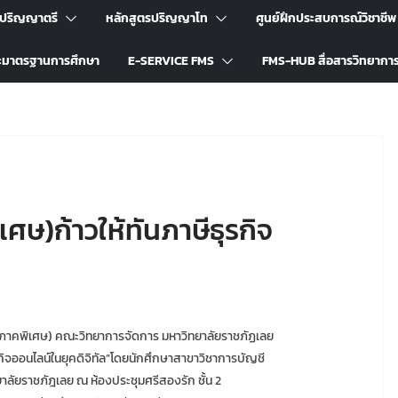
รปริญญาตรี
หลักสูตรปริญญาโท
ศูนย์ฝึกประสบการณ์วิชาชีพ
ะมาตรฐานการศึกษา
E-SERVICE FMS
FMS-HUB สื่อสารวิทยากา
ศษ)ก้าวให้ทันภาษีธุรกิจ
ี(ภาคพิเศษ) คณะวิทยาการจัดการ มหาวิทยาลัยราชภัฏเลย
รกิจออนไลน์ในยุคดิจิทัล”โดยนักศึกษาสาขาวิชาการบัญชี
ลัยราชภัฎเลย ณ ห้องประชุมศรีสองรัก ชั้น 2