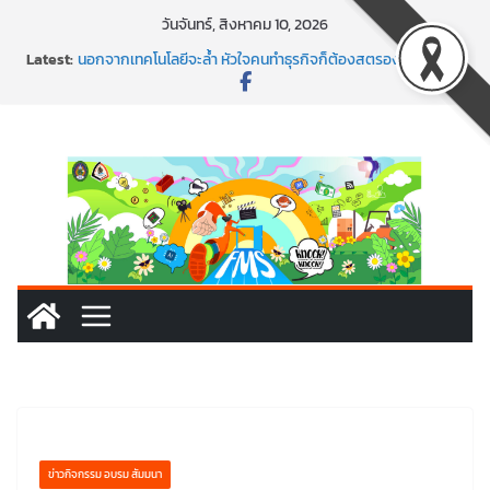
Skip
วันจันทร์, สิงหาคม 10, 2026
to
Latest:
นอกจากเทคโนโลยีจะล้ำ หัวใจคนทำธุรกิจก็ต้องสตรอง!
content
พร้อมลุยแล้ว! ปักหมุดโรดแมป AI อัปสกิลธุรกิจให้พุ่งทะยาน
พาธุรกิจท้องถิ่นสู่ตลาดโลก ด้วยเทคโนโลยี AI!
SMEs ยุคนี้ ถ้าไม่ใช้ AI ถือว่าพลาดมาก!
สร้าง VDO ก็ปัง แถมเขียนโค้ดสร้างแอปได้อีก! เรียนกับ
มรภ.เลย ได้สกิลทันสมัยแบบจัดเต็ม
ข่าวกิจกรรม อบรม สัมมนา