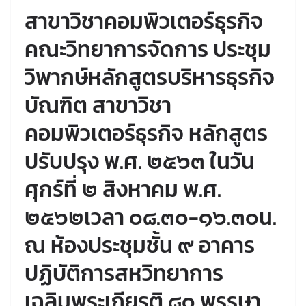
สาขาวิชาคอมพิวเตอร์ธุรกิจ
คณะวิทยาการจัดการ ประชุม
วิพากษ์หลักสูตรบริหารธุรกิจ
บัณฑิต สาขาวิชา
คอมพิวเตอร์ธุรกิจ หลักสูตร
ปรับปรุง พ.ศ. ๒๕๖๓ ในวัน
ศุกร์ที่ ๒ สิงหาคม พ.ศ.
๒๕๖๒เวลา ๐๘.๓๐-๑๖.๓๐น.
ณ ห้องประชุมชั้น ๙ อาคาร
ปฏิบัติการสหวิทยาการ
เฉลิมพระเกียรติ ๘๐ พรรษา