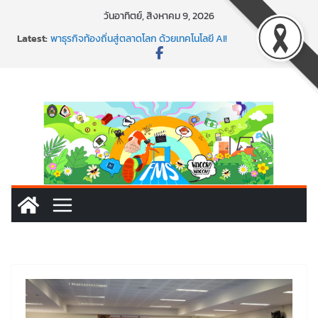
Skip
วันอาทิตย์, สิงหาคม 9, 2026
to
Latest:
พาธุรกิจท้องถิ่นสู่ตลาดโลก ด้วยเทคโนโลยี AI!
content
SMEs ยุคนี้ ถ้าไม่ใช้ AI ถือว่าพลาดมาก!
สร้าง VDO ก็ปัง แถมเขียนโค้ดสร้างแอปได้อีก! เรียนกับ
มรภ.เลย ได้สกิลทันสมัยแบบจัดเต็ม
นอกจากเทคโนโลยีจะล้ำ หัวใจคนทำธุรกิจก็ต้องสตรอง!
พร้อมลุยแล้ว! ปักหมุดโรดแมป AI อัปสกิลธุรกิจให้พุ่งทะยาน