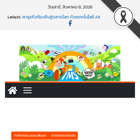
วันเสาร์, สิงหาคม 8, 2026
พร้อมลุยแล้ว! ปักหมุดโรดแมป AI อัปสกิลธุรกิจให้พุ่งทะยาน
Latest:
พาธุรกิจท้องถิ่นสู่ตลาดโลก ด้วยเทคโนโลยี AI!
SMEs ยุคนี้ ถ้าไม่ใช้ AI ถือว่าพลาดมาก!
สร้าง VDO ก็ปัง แถมเขียนโค้ดสร้างแอปได้อีก! เรียนกับ
มรภ.เลย ได้สกิลทันสมัยแบบจัดเต็ม
นอกจากเทคโนโลยีจะล้ำ หัวใจคนทำธุรกิจก็ต้องสตรอง!
ข่าวกิจกรรม อบรม สัมมนา
ข่าวประกวด แข่งขัน