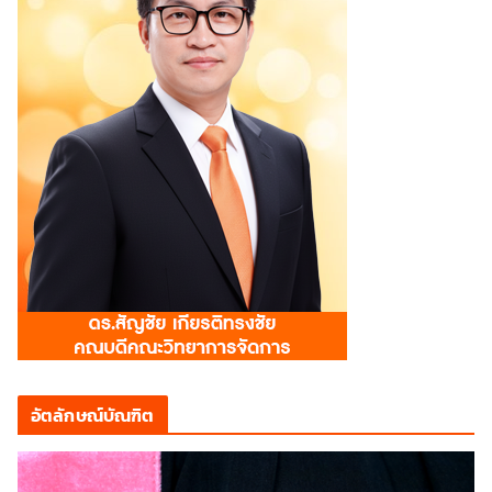
อัตลักษณ์บัณฑิต