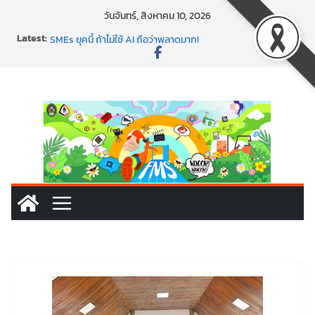
วันจันทร์, สิงหาคม 10, 2026
Latest:
พาธุรกิจท้องถิ่นสู่ตลาดโลก ด้วยเทคโนโลยี AI!
SMEs ยุคนี้ ถ้าไม่ใช้ AI ถือว่าพลาดมาก!
สร้าง VDO ก็ปัง แถมเขียนโค้ดสร้างแอปได้อีก! เรียนกับ
มรภ.เลย ได้สกิลทันสมัยแบบจัดเต็ม
นอกจากเทคโนโลยีจะล้ำ หัวใจคนทำธุรกิจก็ต้องสตรอง!
พร้อมลุยแล้ว! ปักหมุดโรดแมป AI อัปสกิลธุรกิจให้พุ่งทะยาน