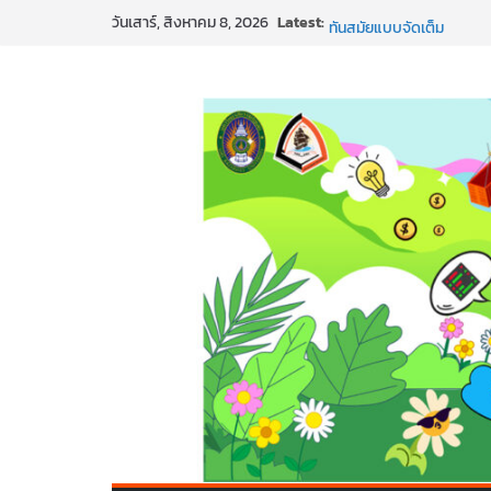
Skip
Latest:
สร้าง VDO ก็ปัง แถมเขียนโ
วันเสาร์, สิงหาคม 8, 2026
to
ทันสมัยแบบจัดเต็ม
นอกจากเทคโนโลยีจะล้ำ หั
content
พร้อมลุยแล้ว! ปักหมุดโรดแ
พาธุรกิจท้องถิ่นสู่ตลาดโลก
SMEs ยุคนี้ ถ้าไม่ใช้ AI ถื