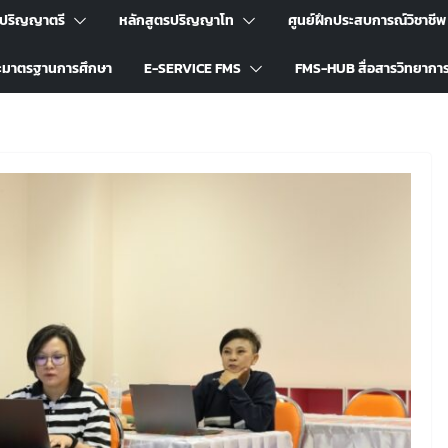
รปริญญาตรี
หลักสูตรปริญญาโท
ศูนย์ฝึกประสบการณ์วิชาชีพ
ะมาตรฐานการศึกษา
E-SERVICE FMS
FMS-HUB สื่อสารวิทยากา