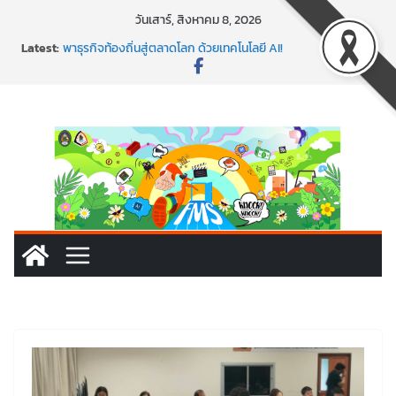
Skip
วันเสาร์, สิงหาคม 8, 2026
to
Latest:
พาธุรกิจท้องถิ่นสู่ตลาดโลก ด้วยเทคโนโลยี AI!
content
SMEs ยุคนี้ ถ้าไม่ใช้ AI ถือว่าพลาดมาก!
สร้าง VDO ก็ปัง แถมเขียนโค้ดสร้างแอปได้อีก! เรียนกับ
มรภ.เลย ได้สกิลทันสมัยแบบจัดเต็ม
นอกจากเทคโนโลยีจะล้ำ หัวใจคนทำธุรกิจก็ต้องสตรอง!
พร้อมลุยแล้ว! ปักหมุดโรดแมป AI อัปสกิลธุรกิจให้พุ่งทะยาน