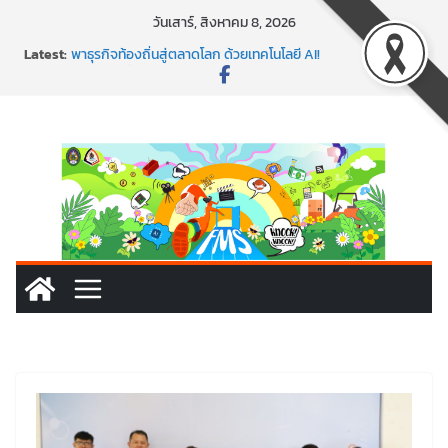
Skip
วันเสาร์, สิงหาคม 8, 2026
to
Latest:
พาธุรกิจท้องถิ่นสู่ตลาดโลก ด้วยเทคโนโลยี AI!
content
SMEs ยุคนี้ ถ้าไม่ใช้ AI ถือว่าพลาดมาก!
สร้าง VDO ก็ปัง แถมเขียนโค้ดสร้างแอปได้อีก! เรียนกับ
มรภ.เลย ได้สกิลทันสมัยแบบจัดเต็ม
นอกจากเทคโนโลยีจะล้ำ หัวใจคนทำธุรกิจก็ต้องสตรอง!
พร้อมลุยแล้ว! ปักหมุดโรดแมป AI อัปสกิลธุรกิจให้พุ่งทะยาน