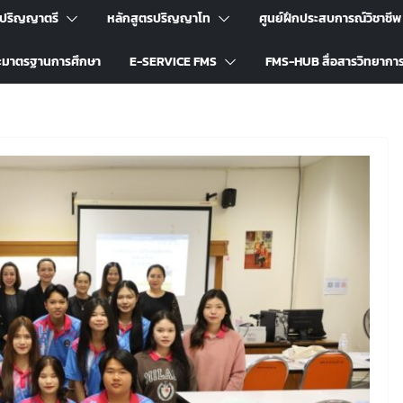
รปริญญาตรี
หลักสูตรปริญญาโท
ศูนย์ฝึกประสบการณ์วิชาชีพ
ะมาตรฐานการศึกษา
E-SERVICE FMS
FMS-HUB สื่อสารวิทยากา