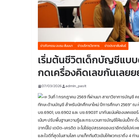
ข่าวกิจกรรม อบรม สัมมนา
ข่าวบริการวิชาการ
ข่าวประชาสัมพันธ์
เริ่มต้นชีวิตเด็กบัญชีแบ
กดเครื่องคิดเลขกันเลยย
07/03/2026
admin_pasit
วันที่ 1 กรกฎาคม 2569 ที่ผ่านมา สาขาวิชาการบัญชี
ทักษะด้านบัญชี สำหรับนักศึกษาใหม่ ปีการศึกษา 2569” ณ ห
บช.6901, บช.6902 และ บช.6903T มากันแน่นห้องเลคเชอร์
เน้นๆ ปรับพื้นฐานความรู้และกระบวนการบัญชีให้แน่นปึ้ก! ตั้
จากนี้ไป เดบิต-เครดิต จะไม่ใช่อุปสรรคของเราอีกต่อไปค่ะ
และใจดีที่สุดในสามโลก มาแท็กทีมติวเข้มให้พวกเราถึง 4 ท่าน