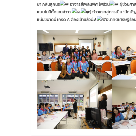
ยา กลิ่นสุคนธ
อาจารย์เพลินพิศ โพธิ์วัน
ผู้ช่วยศา
แบบไม่มีกั๊กเลยค่าาา
) ก้าวแรกสู่การเป็น “นักบัญช
แน่นขนาดนี้ เกรด A ต้องเข้าแล้วป่ะ!
อนาคตเศรษฐีร้อยล้