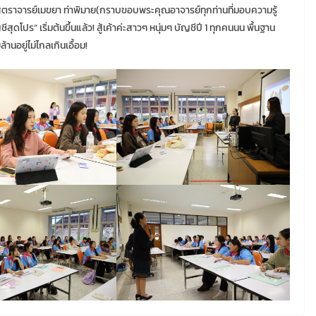
สตราจารย์เมขยา ท่าพิมาย(กราบขอบพระคุณอาจารย์ทุกท่านที่มอบความรู้
ีสุดโปร” เริ่มต้นขึ้นแล้ว! สู้เค้าค่ะสาวๆ หนุ่มๆ บัญชีปี 1 ทุกคนนน พื้นฐาน
านอยู่ไม่ไกลเกินเอื้อม!