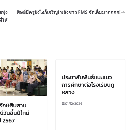
พุ่ง
ศิษย์มีครูยังไงก็เจริญ! พลังชาว FMS จัดเต็มมากกกก!
่ให้
ประชาสัมพันธ์แนะแนว
การศึกษาต่อโรงเรียนภู
หลวง
01/12/2024
รักษ์สืบสาน
วันขึ้นปีใหม่
ี 2567