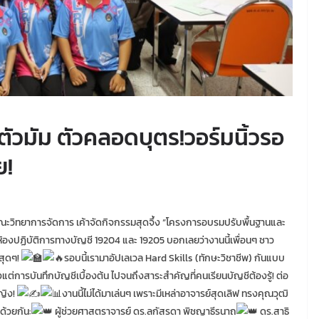
บตัวมัม ตัวคลอดบุตร!วอร์มนิ้วรอ
ย!
 คณะวิทยาการจัดการ เค้าจัดกิจกรรมสุดจึ้ง “โครงการอบรมปรับพื้นฐานและ
้องปฏิบัติการทางบัญชี 19204 และ 19205 บอกเลยว่างานนี้เพื่อนๆ ชาว
สุดๆ!
รอบนี้เรามาอัปเลเวล Hard Skills (ทักษะวิชาชีพ) กันแบบ
งแต่การบันทึกบัญชีเบื้องต้น ไปจนถึงสาระสำคัญที่คนเรียนบัญชีต้องรู้! ต่อ
หญิง!
งานนี้ไม่ได้มาเล่นๆ เพราะมีเหล่าอาจารย์สุดเลิฟ ทรงคุณวุฒิ
ด้วยกัน:
ผู้ช่วยศาสตราจารย์ ดร.ลกัสรดา พิชญาธีรนาถ
ดร.สาธิ