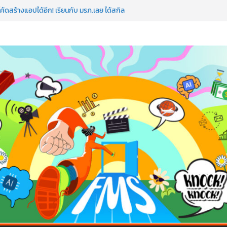
อว่าพลาดมาก!
ค้ดสร้างแอปได้อีก! เรียนกับ มรภ.เลย ได้สกิล
ใจคนทำธุรกิจก็ต้องสตรอง!
ป AI อัปสกิลธุรกิจให้พุ่งทะยาน
 ด้วยเทคโนโลยี AI!