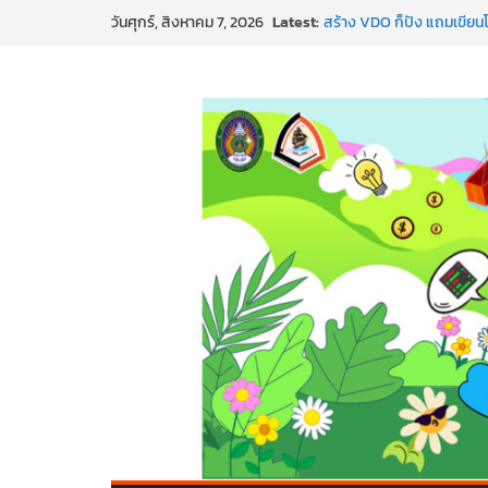
SMEs ยุคนี้ ถ้าไม่ใช้ AI ถื
Skip
Latest:
วันศุกร์, สิงหาคม 7, 2026
สร้าง VDO ก็ปัง แถมเขียนโ
to
ทันสมัยแบบจัดเต็ม
นอกจากเทคโนโลยีจะล้ำ หัว
content
พร้อมลุยแล้ว! ปักหมุดโรดแม
พาธุรกิจท้องถิ่นสู่ตลาดโลก