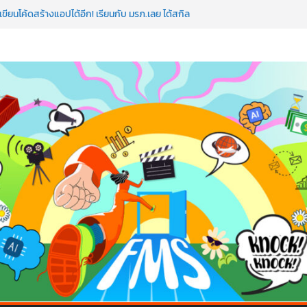
ขียนโค้ดสร้างแอปได้อีก! เรียนกับ มรภ.เลย ได้สกิล
ำ หัวใจคนทำธุรกิจก็ต้องสตรอง!
ดโรดแมป AI อัปสกิลธุรกิจให้พุ่งทะยาน
าดโลก ด้วยเทคโนโลยี AI!
AI ถือว่าพลาดมาก!