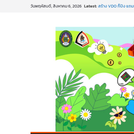
Skip
Latest:
สร้าง VDO ก็ปัง แถมเ
วันพฤหัสบดี, สิงหาคม 6, 2026
to
ทันสมัยแบบจัดเต็ม
นอกจากเทคโนโลยีจะล้
content
พร้อมลุยแล้ว! ปักหมุ
พาธุรกิจท้องถิ่นสู่ตล
SMEs ยุคนี้ ถ้าไม่ใช้ 