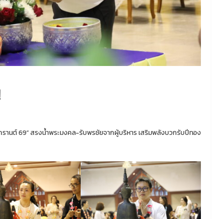
!
รานต์ 69” สรงน้ำพระมงคล-รับพรชัยจากผู้บริหาร เสริมพลังบวกรับปีทอง