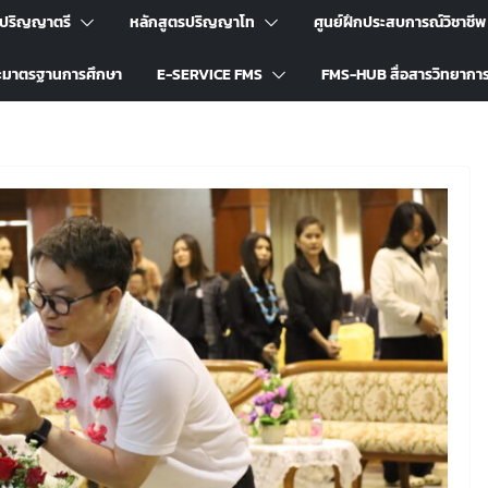
รปริญญาตรี
หลักสูตรปริญญาโท
ศูนย์ฝึกประสบการณ์วิชาชีพ
ะมาตรฐานการศึกษา
E-SERVICE FMS
FMS-HUB สื่อสารวิทยากา