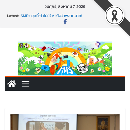
วันศุกร์, สิงหาคม 7, 2026
พาธุรกิจท้องถิ่นสู่ตลาดโลก ด้วยเทคโนโลยี AI!
Latest:
SMEs ยุคนี้ ถ้าไม่ใช้ AI ถือว่าพลาดมาก!
สร้าง VDO ก็ปัง แถมเขียนโค้ดสร้างแอปได้อีก! เรียนกับ
มรภ.เลย ได้สกิลทันสมัยแบบจัดเต็ม
นอกจากเทคโนโลยีจะล้ำ หัวใจคนทำธุรกิจก็ต้องสตรอง!
พร้อมลุยแล้ว! ปักหมุดโรดแมป AI อัปสกิลธุรกิจให้พุ่งทะยาน