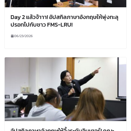
Day 2 แล้วจ้าาา! อัปสกิลภาษาอังกฤษให้พุ่งทะลุ
ปรอทไปกับชาว FMS-LRU!
06/23/2026
อัปสกิลภาษาอังกฤษให้จึ้งระดับอินเตอร์! คณะ