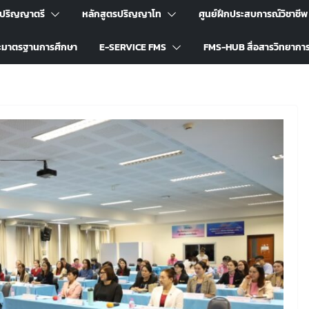
รปริญญาตรี
หลักสูตรปริญญาโท
ศูนย์ฝึกประสบการณ์วิชาชีพ
ะมาตรฐานการศึกษา
E-SERVICE FMS
FMS-HUB สื่อสารวิทยากา