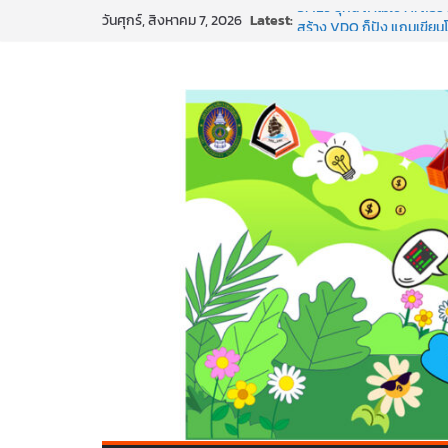
Skip
Latest:
SMEs ยุคนี้ ถ้าไม่ใช้ AI ถื
วันศุกร์, สิงหาคม 7, 2026
to
สร้าง VDO ก็ปัง แถมเขียนโ
ทันสมัยแบบจัดเต็ม
content
นอกจากเทคโนโลยีจะล้ำ หัว
พร้อมลุยแล้ว! ปักหมุดโรดแม
พาธุรกิจท้องถิ่นสู่ตลาดโลก