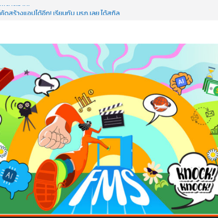
อว่าพลาดมาก!
ค้ดสร้างแอปได้อีก! เรียนกับ มรภ.เลย ได้สกิล
ใจคนทำธุรกิจก็ต้องสตรอง!
ป AI อัปสกิลธุรกิจให้พุ่งทะยาน
 ด้วยเทคโนโลยี AI!