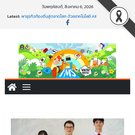
Skip
วันพฤหัสบดี, สิงหาคม 6, 2026
to
Latest:
พาธุรกิจท้องถิ่นสู่ตลาดโลก ด้วยเทคโนโลยี AI!
content
SMEs ยุคนี้ ถ้าไม่ใช้ AI ถือว่าพลาดมาก!
สร้าง VDO ก็ปัง แถมเขียนโค้ดสร้างแอปได้อีก! เรียนกับ
มรภ.เลย ได้สกิลทันสมัยแบบจัดเต็ม
นอกจากเทคโนโลยีจะล้ำ หัวใจคนทำธุรกิจก็ต้องสตรอง!
พร้อมลุยแล้ว! ปักหมุดโรดแมป AI อัปสกิลธุรกิจให้พุ่งทะยาน