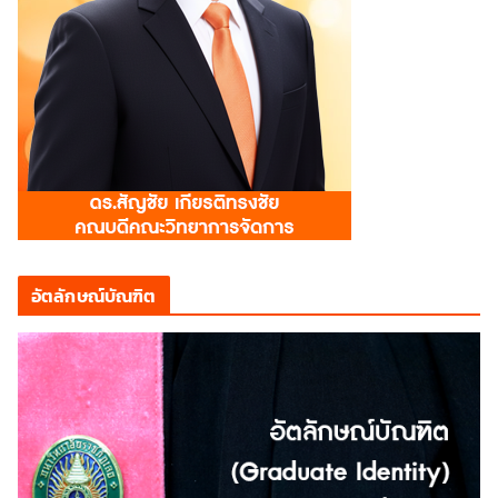
อัตลักษณ์บัณฑิต