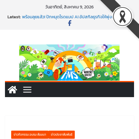
Skip
วันอาทิตย์, สิงหาคม 9, 2026
to
Latest:
พร้อมลุยแล้ว! ปักหมุดโรดแมป AI อัปสกิลธุรกิจให้พุ่งทะยาน
content
พาธุรกิจท้องถิ่นสู่ตลาดโลก ด้วยเทคโนโลยี AI!
SMEs ยุคนี้ ถ้าไม่ใช้ AI ถือว่าพลาดมาก!
สร้าง VDO ก็ปัง แถมเขียนโค้ดสร้างแอปได้อีก! เรียนกับ
มรภ.เลย ได้สกิลทันสมัยแบบจัดเต็ม
นอกจากเทคโนโลยีจะล้ำ หัวใจคนทำธุรกิจก็ต้องสตรอง!
ข่าวกิจกรรม อบรม สัมมนา
ข่าวประชาสัมพันธ์