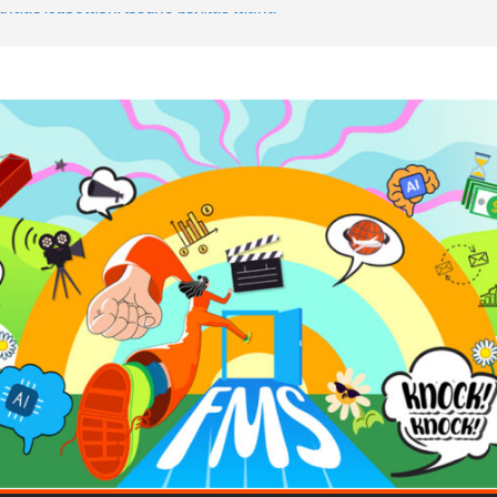
ค้ดสร้างแอปได้อีก! เรียนกับ มรภ.เลย ได้สกิล
วใจคนทำธุรกิจก็ต้องสตรอง!
มป AI อัปสกิลธุรกิจให้พุ่งทะยาน
 ด้วยเทคโนโลยี AI!
อว่าพลาดมาก!