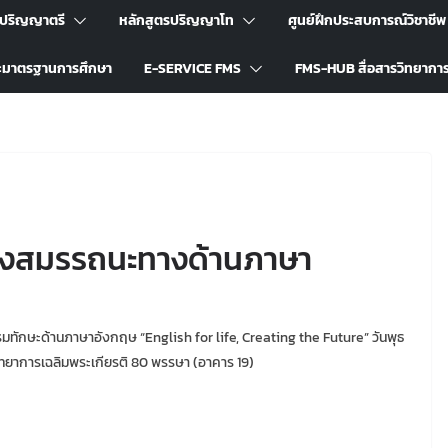
รปริญญาตรี
หลักสูตรปริญญาโท
ศูนย์ฝึกประสบการณ์วิชาชีพ
ะมาตรฐานการศึกษา
E-SERVICE FMS
FMS-HUB สื่อสารวิทยากา
้างสมรรถนะทางด้านภาษา
กษะด้านภาษาอังกฤษ “English for life, Creating the Future” วันพุธ
วิทยาการเฉลิมพระเกียรติ 80 พรรษา (อาคาร 19)