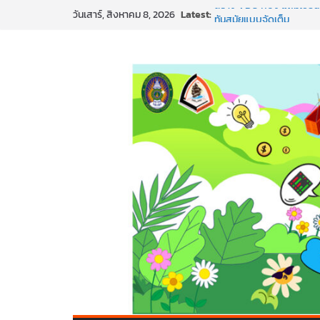
Skip
Latest:
สร้าง VDO ก็ปัง แถมเขียนโ
วันเสาร์, สิงหาคม 8, 2026
to
ทันสมัยแบบจัดเต็ม
นอกจากเทคโนโลยีจะล้ำ หั
content
พร้อมลุยแล้ว! ปักหมุดโรดแ
พาธุรกิจท้องถิ่นสู่ตลาดโลก
SMEs ยุคนี้ ถ้าไม่ใช้ AI ถื