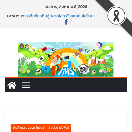
Skip
วันเสาร์, สิงหาคม 8, 2026
to
พร้อมลุยแล้ว! ปักหมุดโรดแมป AI อัปสกิลธุรกิจให้พุ่งทะยาน
Latest:
พาธุรกิจท้องถิ่นสู่ตลาดโลก ด้วยเทคโนโลยี AI!
content
SMEs ยุคนี้ ถ้าไม่ใช้ AI ถือว่าพลาดมาก!
สร้าง VDO ก็ปัง แถมเขียนโค้ดสร้างแอปได้อีก! เรียนกับ
มรภ.เลย ได้สกิลทันสมัยแบบจัดเต็ม
นอกจากเทคโนโลยีจะล้ำ หัวใจคนทำธุรกิจก็ต้องสตรอง!
ข่าวกิจกรรม อบรม สัมมนา
ข่าวประชาสัมพันธ์