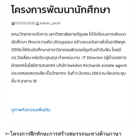
โครงการพัฒนานักศึกษา
03/05/2020
admin_pasit
คณะวิทยาการจัดการ มหาวิทยาลัยราชภัฏเลย ได้จัดโครงการพัฒนา
นักศึกษา ทักษะความคิด เปิดมุมมอง สร้างแรงบันดาลใจในอาชีพยุค
ดิจิทัล ให้กับนักศึกษาสาขาวิชาคอมพิวเตอร์ธุรกิจเข้ารับฟัง โดยมี
ดร.วิลเลี่ยม หล่อจิระชุณกุล ตำแหน่งงาน : IT Director (ผู้อำนวยการ
ฝ่ายเทคโนโลยีสารสนเทศ) บริษัท bekdon Richards estate agent
ประเทศออสเตรเลีย เป็นวิทยากร วันที่ 5 มีนาคม 2563 ณ ห้องประชุม
ชั้น 9 อาคาร 19
ดูภาพกิจกรรมเพิ่มเติม
โครงการฝึกทักษะการสร้างสมรรถนะทางด้านภาษา