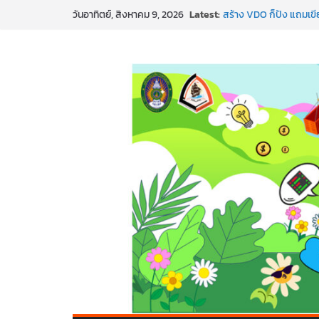
Latest:
สร้าง VDO ก็ปัง แถมเขีย
วันอาทิตย์, สิงหาคม 9, 2026
ทันสมัยแบบจัดเต็ม
นอกจากเทคโนโลยีจะล้ำ 
พร้อมลุยแล้ว! ปักหมุดโร
พาธุรกิจท้องถิ่นสู่ตลาด
SMEs ยุคนี้ ถ้าไม่ใช้ AI