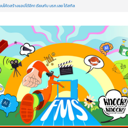
นโค้ดสร้างแอปได้อีก! เรียนกับ มรภ.เลย ได้สกิล
หัวใจคนทำธุรกิจก็ต้องสตรอง!
ดแมป AI อัปสกิลธุรกิจให้พุ่งทะยาน
โลก ด้วยเทคโนโลยี AI!
 ถือว่าพลาดมาก!