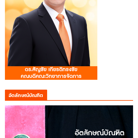
อัตลักษณ์บัณฑิต