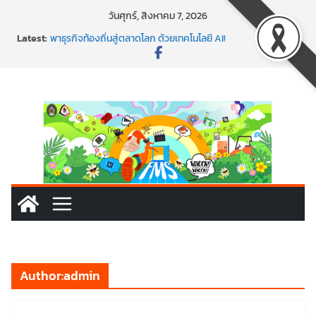
Skip
วันศุกร์, สิงหาคม 7, 2026
to
Latest:
พาธุรกิจท้องถิ่นสู่ตลาดโลก ด้วยเทคโนโลยี AI!
content
SMEs ยุคนี้ ถ้าไม่ใช้ AI ถือว่าพลาดมาก!
สร้าง VDO ก็ปัง แถมเขียนโค้ดสร้างแอปได้อีก! เรียนกับ
มรภ.เลย ได้สกิลทันสมัยแบบจัดเต็ม
นอกจากเทคโนโลยีจะล้ำ หัวใจคนทำธุรกิจก็ต้องสตรอง!
พร้อมลุยแล้ว! ปักหมุดโรดแมป AI อัปสกิลธุรกิจให้พุ่งทะยาน
Author:
admin