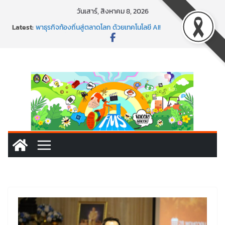
Skip
วันเสาร์, สิงหาคม 8, 2026
to
Latest:
พาธุรกิจท้องถิ่นสู่ตลาดโลก ด้วยเทคโนโลยี AI!
content
SMEs ยุคนี้ ถ้าไม่ใช้ AI ถือว่าพลาดมาก!
สร้าง VDO ก็ปัง แถมเขียนโค้ดสร้างแอปได้อีก! เรียนกับ
มรภ.เลย ได้สกิลทันสมัยแบบจัดเต็ม
นอกจากเทคโนโลยีจะล้ำ หัวใจคนทำธุรกิจก็ต้องสตรอง!
พร้อมลุยแล้ว! ปักหมุดโรดแมป AI อัปสกิลธุรกิจให้พุ่งทะยาน