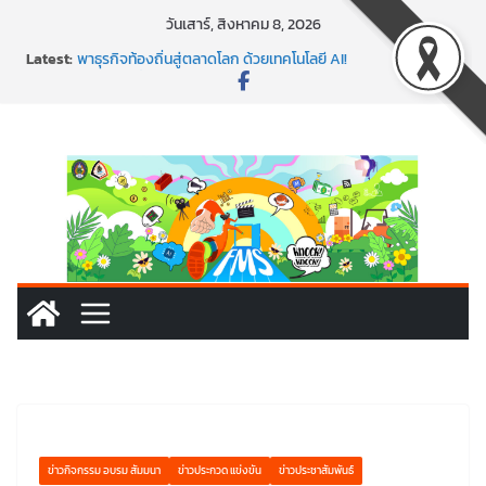
Skip
วันเสาร์, สิงหาคม 8, 2026
to
Latest:
พาธุรกิจท้องถิ่นสู่ตลาดโลก ด้วยเทคโนโลยี AI!
content
SMEs ยุคนี้ ถ้าไม่ใช้ AI ถือว่าพลาดมาก!
สร้าง VDO ก็ปัง แถมเขียนโค้ดสร้างแอปได้อีก! เรียนกับ
มรภ.เลย ได้สกิลทันสมัยแบบจัดเต็ม
นอกจากเทคโนโลยีจะล้ำ หัวใจคนทำธุรกิจก็ต้องสตรอง!
พร้อมลุยแล้ว! ปักหมุดโรดแมป AI อัปสกิลธุรกิจให้พุ่งทะยาน
ข่าวกิจกรรม อบรม สัมมนา
ข่าวประกวด แข่งขัน
ข่าวประชาสัมพันธ์