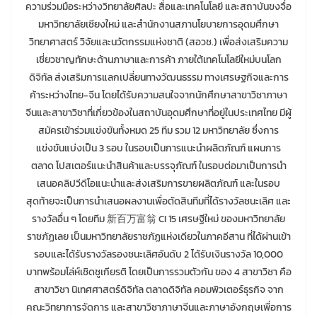
ความร่วมมือระหว่างวิทยาลัยศิลปะ สื่อและเทคโนโลยี และสถาบันขงจื่อ
มหาวิทยาลัยเชียงใหม่ และสำนักงานสภานโยบายการอุดมศึกษา
วิทยาศาสตร์ วิจัยและนวัตกรรมแห่งชาติ (สอวช.) เพื่อส่งเสริมความ
เชี่ยวชาญทักษะด้านภาษาและการค้า ภายใต้เทคโนโลยีใหม่บนโลก
ดิจิทัล ส่งเสริมการแลกเปลี่ยนทางวัฒนธรรม ทางเศรษฐกิจและการ
ค้าระหว่างไทย-จีน โดยได้รับความสนใจจากนักศึกษาสาขาวิชาภาษา
จีนและสาขาวิชาที่เกี่ยวข้องในสถาบันอุดมศึกษาที่อยู่ในประเทศไทย มีผู้
สมัครเข้าร่วมแข่งขันทั้งหมด 25 ทีม รวม 12 มหาวิทยาลัย ซึ่งการ
แข่งขันแบ่งเป็น 3 รอบ ในรอบเป็นการแนะนำผลิตภัณฑ์ แผนการ
ตลาด โปสเตอร์แนะนำสินค้าและบรรจุภัณฑ์ ในรอบต่อมาเป็นการนำ
เสนอคลิปวีดีโอแนะนำและส่งเสริมการขายผลิตภัณฑ์ และในรอบ
สุดท้ายจะเป็นการนำเสนอผลงานเพื่อตัดสินทีมที่ได้รางวัลชนะเลิศ และ
รางวัลอื่น ๆ โดยทีม 新百万富翁 CI 15 เศรษฐีใหม่ ของมหาวิทยาลัย
ราชภัฏเลย เป็นมหาวิทยาลัยราชภัฏแห่งเดียวในภาคอีสาน ที่ได้ผ่านเข้า
รอบและได้รับรางวัลรองชนะเลิศอันดับ 2 ได้รับเงินรางวัล 10,000
บาทพร้อมโล่ห์เชิดชูเกียรติ โดยเป็นการรวมตัวกัน ของ 4 สาขาวิชา คือ
สาขาวิชา นิเทศศาสตร์ดิจิทัล ตลาดดิจิทัล คอมพิวเตอร์ธุรกิจ จาก
คณะวิทยาการจัดการ และสาขาวิชาภาษาจีนและภาษาอังกฤษเพื่อการ