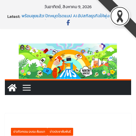
Skip
วันอาทิตย์, สิงหาคม 9, 2026
to
Latest:
พร้อมลุยแล้ว! ปักหมุดโรดแมป AI อัปสกิลธุรกิจให้พุ่งทะยาน
content
พาธุรกิจท้องถิ่นสู่ตลาดโลก ด้วยเทคโนโลยี AI!
SMEs ยุคนี้ ถ้าไม่ใช้ AI ถือว่าพลาดมาก!
สร้าง VDO ก็ปัง แถมเขียนโค้ดสร้างแอปได้อีก! เรียนกับ
มรภ.เลย ได้สกิลทันสมัยแบบจัดเต็ม
นอกจากเทคโนโลยีจะล้ำ หัวใจคนทำธุรกิจก็ต้องสตรอง!
ข่าวกิจกรรม อบรม สัมมนา
ข่าวประชาสัมพันธ์