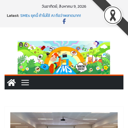
วันอาทิตย์, สิงหาคม 9, 2026
Latest:
SMEs ยุคนี้ ถ้าไม่ใช้ AI ถือว่าพลาดมาก!
สร้าง VDO ก็ปัง แถมเขียนโค้ดสร้างแอปได้อีก! เรียนกับ
มรภ.เลย ได้สกิลทันสมัยแบบจัดเต็ม
นอกจากเทคโนโลยีจะล้ำ หัวใจคนทำธุรกิจก็ต้องสตรอง!
พร้อมลุยแล้ว! ปักหมุดโรดแมป AI อัปสกิลธุรกิจให้พุ่งทะยาน
พาธุรกิจท้องถิ่นสู่ตลาดโลก ด้วยเทคโนโลยี AI!